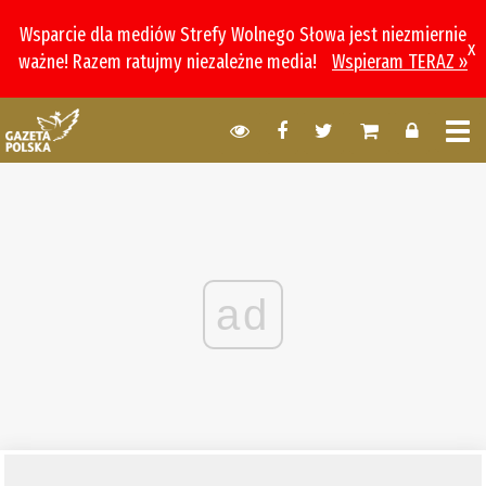
Wsparcie dla mediów Strefy Wolnego Słowa jest niezmiernie
x
ważne! Razem ratujmy niezależne media!
Wspieram TERAZ »
ad