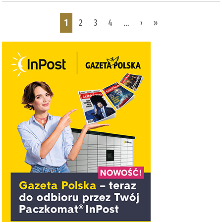
Pages
1
2
3
4
…
›
»