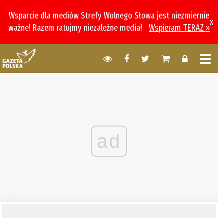
Wsparcie dla mediów Strefy Wolnego Słowa jest niezmiernie
x
ważne! Razem ratujmy niezależne media!
Wspieram TERAZ »
ad