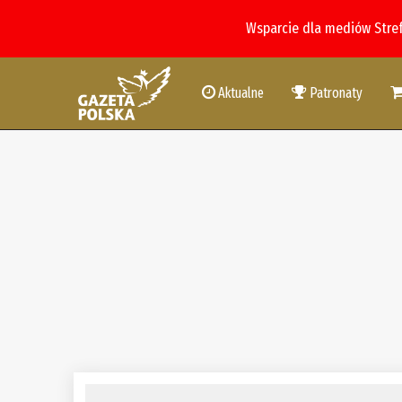
Wsparcie dla mediów Stre
Aktualne
Patronaty