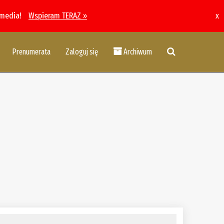
 media!
Wspieram TERAZ »
x
Prenumerata
Zaloguj się
Archiwum