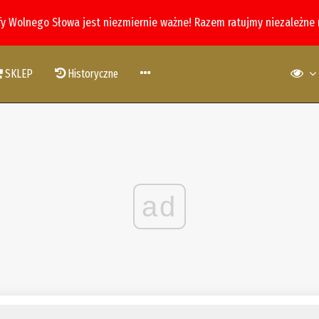
fy Wolnego Słowa jest niezmiernie ważne! Razem ratujmy niezależne
SKLEP
Historyczne
ad