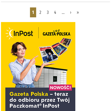
Pages
1
2
3
4
…
›
»