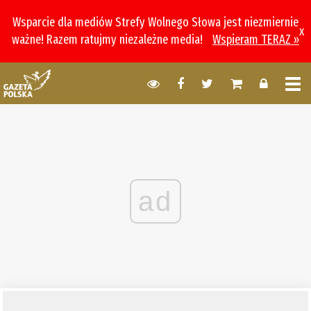
Wsparcie dla mediów Strefy Wolnego Słowa jest niezmiernie
x
ważne! Razem ratujmy niezależne media!
Wspieram TERAZ »
ad