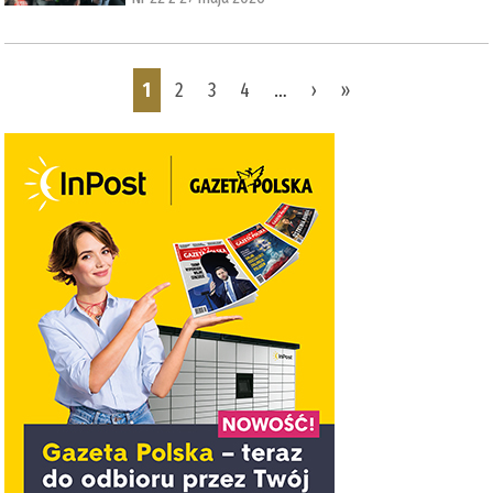
Pages
1
2
3
4
…
›
»