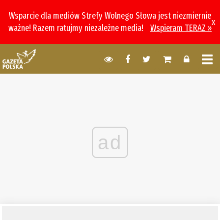
Wsparcie dla mediów Strefy Wolnego Słowa jest niezmiernie
x
ważne! Razem ratujmy niezależne media!
Wspieram TERAZ »
ad