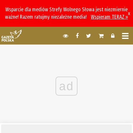
Wsparcie dla mediów Strefy Wolnego Słowa jest niezmiernie
x
ważne! Razem ratujmy niezależne media!
Wspieram TERAZ »
ad