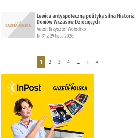
Lewica antyspołeczną polityką silna Historia
Domów Wczasów Dziecięcych
Autor:
Krzysztof Wołodźko
Nr 31 z 29 lipca 2026
Pages
1
2
3
4
…
›
»