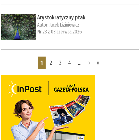
Arystokratyczny ptak
Autor:
Jacek Liziniewicz
Nr 23 z 03 czerwca 2026
Pages
1
2
3
4
…
›
»