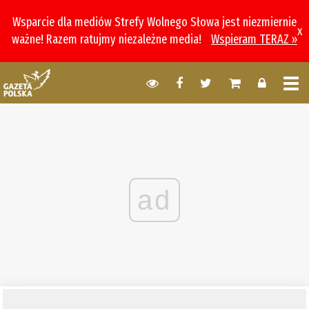
Wsparcie dla mediów Strefy Wolnego Słowa jest niezmiernie
x
ważne! Razem ratujmy niezależne media!
Wspieram TERAZ »
ad