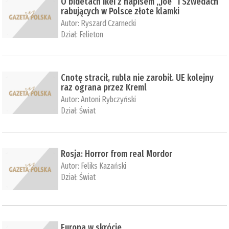
O bidetach Ikei z napisem „Joe” i Szwedach
rabujących w Polsce złote klamki
Autor:
Ryszard Czarnecki
Dział:
Felieton
Cnotę stracił, rubla nie zarobił. UE kolejny
raz ograna przez Kreml
Autor:
Antoni Rybczyński
Dział:
Świat
Rosja: Horror from real Mordor
Autor:
Feliks Kazański
Dział:
Świat
Europa w skrócie