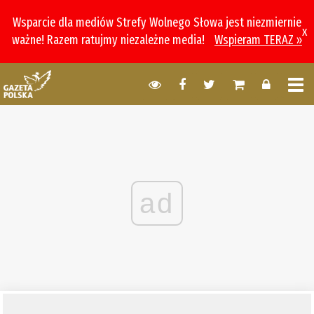
Wsparcie dla mediów Strefy Wolnego Słowa jest niezmiernie
x
ważne! Razem ratujmy niezależne media!
Wspieram TERAZ »
ad