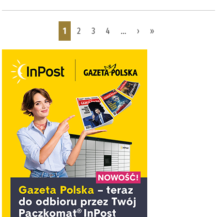
Pages
1
2
3
4
…
›
»