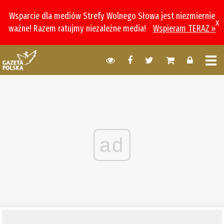
Wsparcie dla mediów Strefy Wolnego Słowa jest niezmiernie
x
ważne! Razem ratujmy niezależne media!
Wspieram TERAZ »
ad