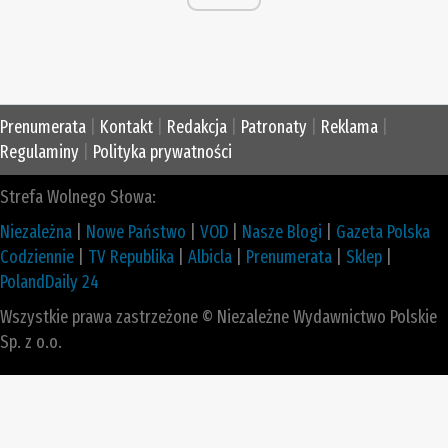
Prenumerata
|
Kontakt
|
Redakcja
|
Patronaty
|
Reklama
|
Regulaminy
|
Polityka prywatności
Strefa Wolnego Słowa:
Niezależna
|
Nowe Państwo
|
VOD
|
Nasze Blogi
|
Gazeta Polska
Codziennie
|
TV Republika
|
Albicla
|
Prenumerata
|
Sklep
|
PolandDaily 24
Wszystkie prawa zastrzeżone © Niezależne Wydawnictwo Polskie
Sp. z o.o.