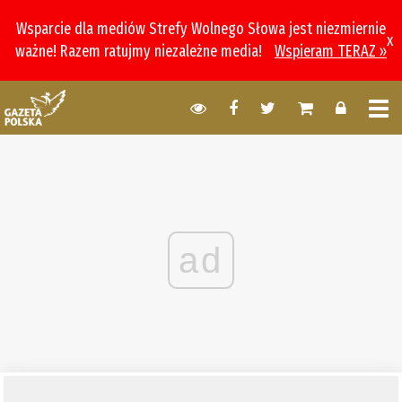
Wsparcie dla mediów Strefy Wolnego Słowa jest niezmiernie
x
ważne! Razem ratujmy niezależne media!
Wspieram TERAZ »
ad