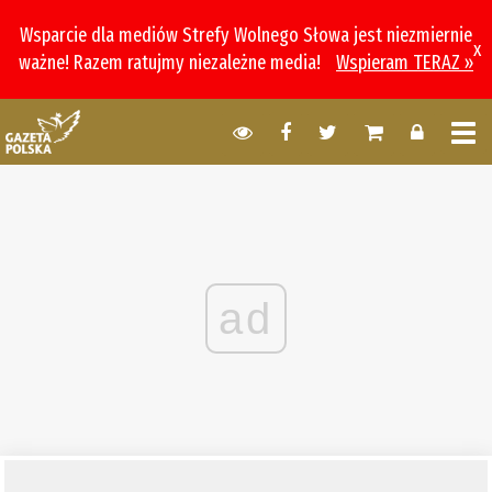
Wsparcie dla mediów Strefy Wolnego Słowa jest niezmiernie
x
ważne! Razem ratujmy niezależne media!
Wspieram TERAZ »
ad