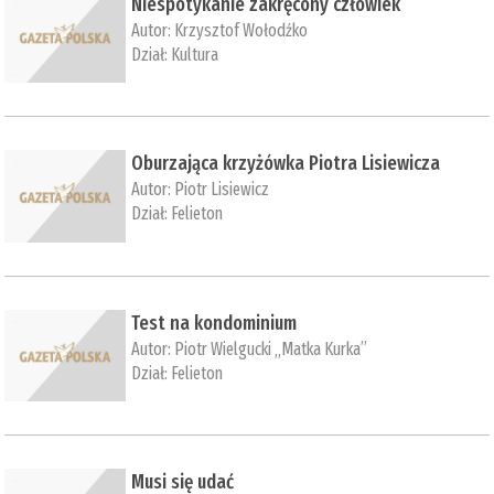
Niespotykanie zakręcony człowiek
Autor:
Krzysztof Wołodźko
Dział:
Kultura
Oburzająca krzyżówka Piotra Lisiewicza
Autor:
Piotr Lisiewicz
Dział:
Felieton
Test na kondominium
Autor:
Piotr Wielgucki „Matka Kurka”
Dział:
Felieton
Musi się udać