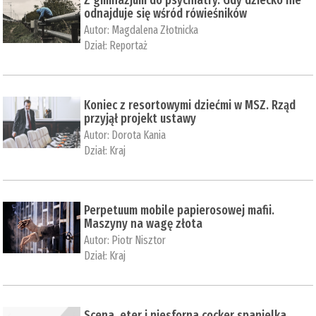
Z gimnazjum do psychiatry. Gdy dziecko nie
odnajduje się wśród rówieśników
Autor:
Magdalena Złotnicka
Dział:
Reportaż
Koniec z resortowymi dziećmi w MSZ. Rząd
przyjął projekt ustawy
Autor:
Dorota Kania
Dział:
Kraj
Perpetuum mobile papierosowej mafii.
Maszyny na wagę złota
Autor:
Piotr Nisztor
Dział:
Kraj
Scena, eter i niesforna cocker spanielka.