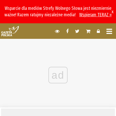
Wsparcie dla mediów Strefy Wolnego Słowa jest niezmiernie
x
ważne! Razem ratujmy niezależne media!
Wspieram TERAZ »
ad