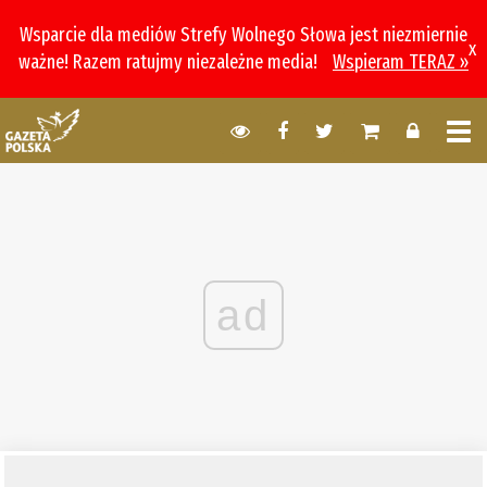
Wsparcie dla mediów Strefy Wolnego Słowa jest niezmiernie
x
ważne! Razem ratujmy niezależne media!
Wspieram TERAZ »
ad