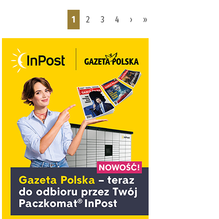
Pages
1
2
3
4
›
»