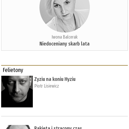
Iwona Balcerak
Niedoceniany skarb lata
Felietony
Zyziu na koniu Hyziu
Piotr Lisiewicz
Rakieta i stracony czas