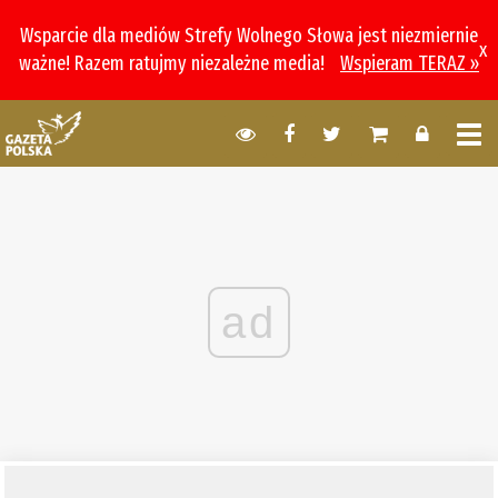
Wsparcie dla mediów Strefy Wolnego Słowa jest niezmiernie
x
ważne! Razem ratujmy niezależne media!
Wspieram TERAZ »
ad