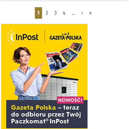
Pages
1
2
3
4
…
›
»