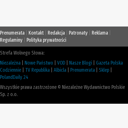
Prenumerata
|
Kontakt
|
Redakcja
|
Patronaty
|
Reklama
|
Regulaminy
|
Polityka prywatności
Strefa Wolnego Słowa:
Niezależna
|
Nowe Państwo
|
VOD
|
Nasze Blogi
|
Gazeta Polska
Codziennie
|
TV Republika
|
Albicla
|
Prenumerata
|
Sklep
|
PolandDaily 24
Wszystkie prawa zastrzeżone © Niezależne Wydawnictwo Polskie
Sp. z o.o.