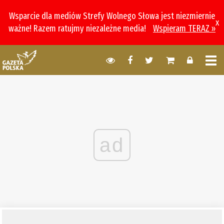
Wsparcie dla mediów Strefy Wolnego Słowa jest niezmiernie
x
ważne! Razem ratujmy niezależne media!
Wspieram TERAZ »
ad