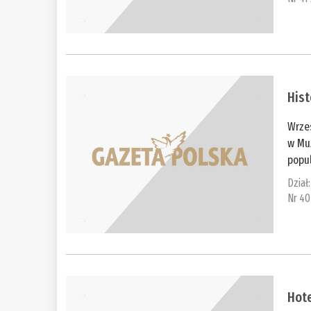
His
Wrze
w Muz
popul
Dział
Nr 40
Hot