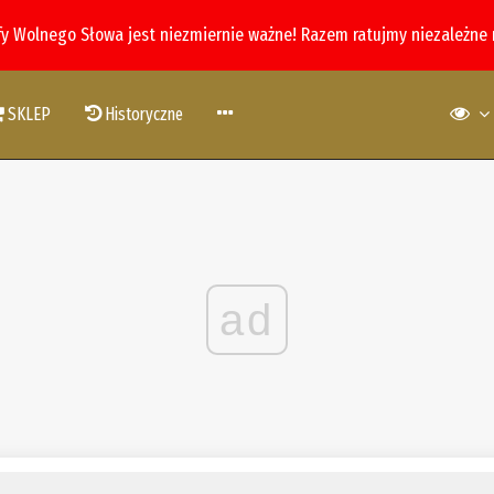
fy Wolnego Słowa jest niezmiernie ważne! Razem ratujmy niezależne
SKLEP
Historyczne
ad