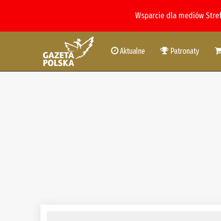
Wsparcie dla mediów Stre
Aktualne
Patronaty