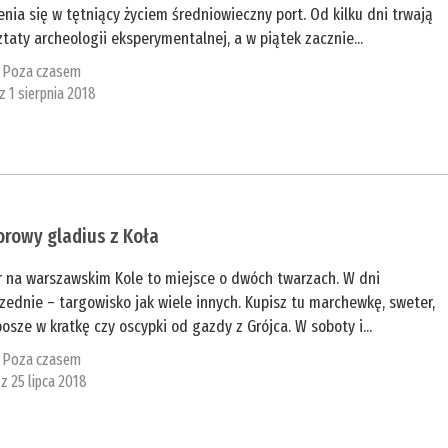
nia się w tętniący życiem średniowieczny port. Od kilku dni trwają
taty archeologii eksperymentalnej, a w piątek zacznie...
:
Poza czasem
 z 1 sierpnia 2018
rowy gladius z Koła
r na warszawskim Kole to miejsce o dwóch twarzach. W dni
ednie – targowisko jak wiele innych. Kupisz tu marchewkę, sweter,
sze w kratkę czy oscypki od gazdy z Grójca. W soboty i...
:
Poza czasem
 z 25 lipca 2018