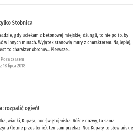
tylko Stobnica
adzie, gdy uciekam z betonowej miejskiej dżungli, to nie po to, by
ć w innych murach. Wyjątek stanowią mury z charakterem. Najlepiej,
est to charakter obronny... Pierwsze...
:
Poza czasem
 z 18 lipca 2018
a: rozpalić ogień!
ka, wianki, Kupała, noc świętojańska. Różne nazwy, ta sama
zyna (letnie przesilenie), ten sam przekaz. Noc Kupały to słowiański