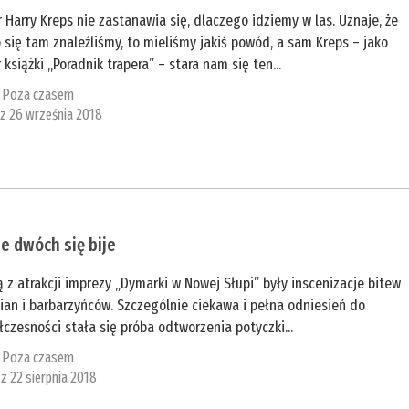
 Harry Kreps nie zastanawia się, dlaczego idziemy w las. Uznaje, że
 się tam znaleźliśmy, to mieliśmy jakiś powód, a sam Kreps – jako
 książki „Poradnik trapera” – stara nam się ten...
:
Poza czasem
 z 26 września 2018
e dwóch się bije
 z atrakcji imprezy „Dymarki w Nowej Słupi” były inscenizacje bitew
an i barbarzyńców. Szczególnie ciekawa i pełna odniesień do
czesności stała się próba odtworzenia potyczki...
:
Poza czasem
 z 22 sierpnia 2018