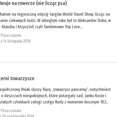
dwoje na rowerze (nie licząc psa)
chałem na tegoroczną edycję targów World Travel Show, licząc na
anie ciekawych ludzi. W ubiegłym roku był to Aleksander Doba, w
 Klaudia i Krzysztof, czyli Tandemowe Trip Love....
:
Poza czasem
 z 14 listopada 2018
cerni towarzysze
spółczesny Polak słyszy frazę „towarzysz pancerny”, natychmiast
 o deszczach niespokojnych, które potargały sad, Janku Kosie i
stałych członkach załogi czołgu Rudy z numerem bocznym 102...
:
Poza czasem
 z 10 października 2018