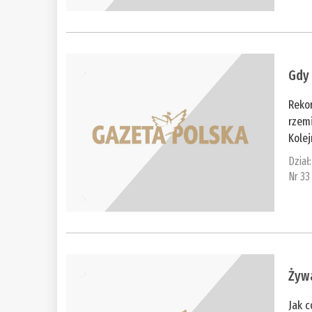
Gdy
Reko
rzemi
Kolej
Dział
Nr 33
Żywa
Jak c