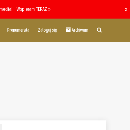
 media!
Wspieram TERAZ »
x
Prenumerata
Zaloguj się
Archiwum