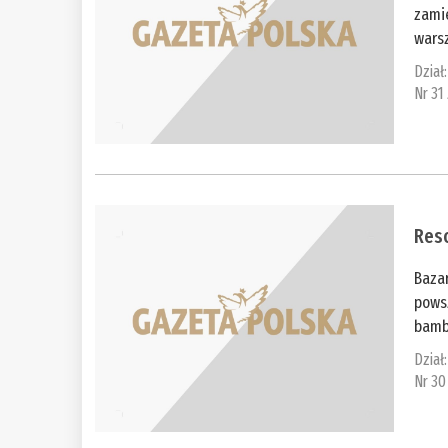
zamie
warsz
Dział
Nr 31
Reso
Baza
powsz
bambo
Dział
Nr 30