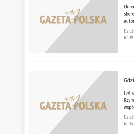
Elmer
skoro
autor
Dział
Nr 39
Gdzi
Jedną
Rzymi
współ
Dział
Nr 34