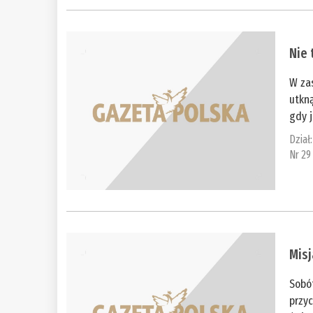
Nie 
W zas
utkną
gdy j
Dział
Nr 29
Misj
Sobót
przyc