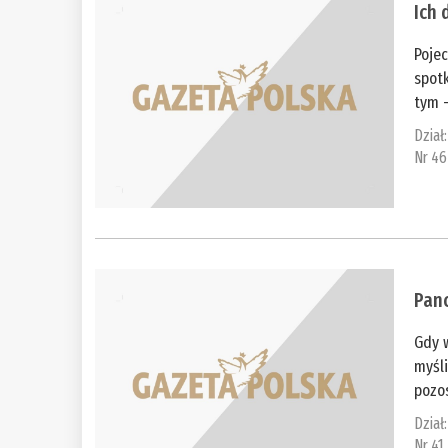
Ich 
Poje
spotk
tym –
Dział
Nr 46
Pan
Gdy w
myśli
pozo
Dział
Nr 41