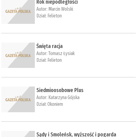
Rok niepodległości
Autor:
Marcin Wolski
Dział:
Felieton
Święta racja
Autor:
Tomasz Łysiak
Dział:
Felieton
Siedmioosobowe Plus
Autor:
Katarzyna Gójska
Dział:
Okoniem
Sądy i Smoleńsk, wyższość i pogarda