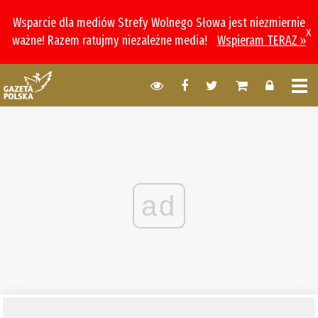
Wsparcie dla mediów Strefy Wolnego Słowa jest niezmiernie
x
ważne! Razem ratujmy niezależne media!
Wspieram TERAZ »
ad