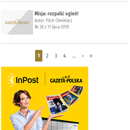
Misja: rozpalić ogień!
Autor:
Piotr Chmielarz
Nr 28 z 11 lipca 2018
Pages
1
2
3
4
…
›
»