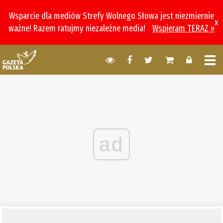
Wsparcie dla mediów Strefy Wolnego Słowa jest niezmiernie
x
ważne! Razem ratujmy niezależne media!
Wspieram TERAZ »
ad