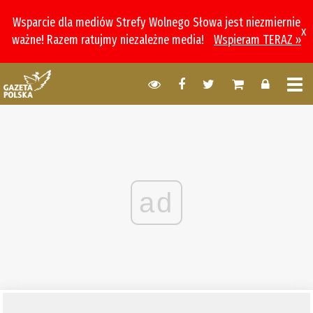
Wsparcie dla mediów Strefy Wolnego Słowa jest niezmiernie
x
ważne! Razem ratujmy niezależne media!
Wspieram TERAZ »
ad