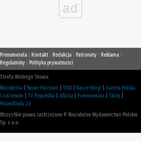
ad
Prenumerata
|
Kontakt
|
Redakcja
|
Patronaty
|
Reklama
|
Regulaminy
|
Polityka prywatności
Strefa Wolnego Słowa:
Niezależna
|
Nowe Państwo
|
VOD
|
Nasze Blogi
|
Gazeta Polska
Codziennie
|
TV Republika
|
Albicla
|
Prenumerata
|
Sklep
|
PolandDaily 24
Wszystkie prawa zastrzeżone © Niezależne Wydawnictwo Polskie
Sp. z o.o.