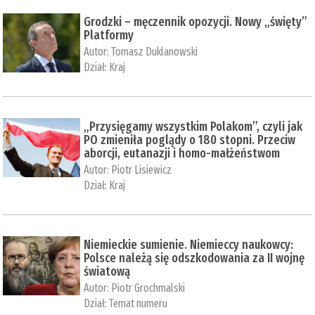
Grodzki – męczennik opozycji. Nowy „święty”
Platformy
Autor:
Tomasz Duklanowski
Dział:
Kraj
„Przysięgamy wszystkim Polakom”, czyli jak
PO zmieniła poglądy o 180 stopni. Przeciw
aborcji, eutanazji i homo-małżeństwom
Autor:
Piotr Lisiewicz
Dział:
Kraj
Niemieckie sumienie. Niemieccy naukowcy:
Polsce należą się odszkodowania za II wojnę
światową
Autor:
Piotr Grochmalski
Dział:
Temat numeru