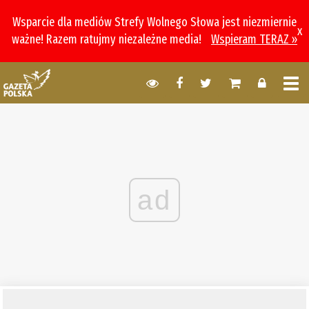
Wsparcie dla mediów Strefy Wolnego Słowa jest niezmiernie
x
ważne! Razem ratujmy niezależne media!
Wspieram TERAZ »
ad