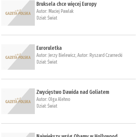
Bruksela chce więcej Europy
Autor:
Maciej Pawlak
Dział:
Świat
Euroruletka
Autor:
Jerzy Bielewicz
, Autor:
Ryszard Czarnecki
Dział:
Świat
Zwycięstwo Dawida nad Goliatem
Autor:
Olga Alehno
Dział:
Świat
Największy wróg Obamy w Hollywood