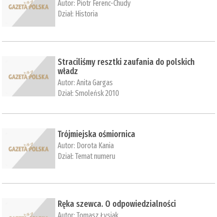
Autor:
Piotr Ferenc-Chudy
Dział:
Historia
Straciliśmy resztki zaufania do polskich
władz
Autor:
Anita Gargas
Dział:
Smoleńsk 2010
Trójmiejska ośmiornica
Autor:
Dorota Kania
Dział:
Temat numeru
Ręka szewca. O odpowiedzialności
Autor:
Tomasz Łysiak