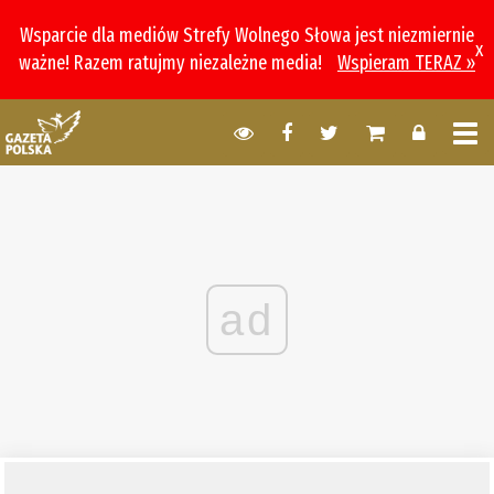
Wsparcie dla mediów Strefy Wolnego Słowa jest niezmiernie
x
ważne! Razem ratujmy niezależne media!
Wspieram TERAZ »
ad