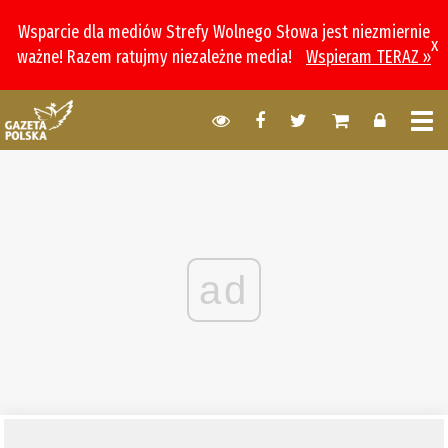
Wsparcie dla mediów Strefy Wolnego Słowa jest niezmiernie
x
ważne! Razem ratujmy niezależne media!
Wspieram TERAZ »
ad