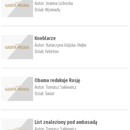
Autor:
Joanna Lichocka
Dział:
Wywiady
Kneblarze
Autor:
Katarzyna Gójska-Hejke
Dział:
Felieton
Obama redukuje Rosję
Autor:
Tomasz Sakiewicz
Dział:
Świat
List znaleziony pod ambasadą
Autor:
Tomasz Sakiewicz