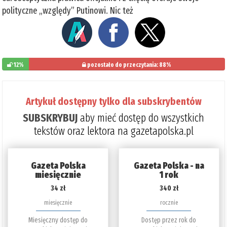
polityczne „względy” Putinowi. Nic też
12%
pozostało do przeczytania: 88%
Artykuł dostępny tylko dla subskrybentów
SUBSKRYBUJ
aby mieć dostęp do wszystkich
tekstów oraz lektora na gazetapolska.pl
Gazeta Polska
Gazeta Polska - na
miesięcznie
1 rok
34 zł
340 zł
miesięcznie
rocznie
Miesięczny dostęp do
Dostęp przez rok do