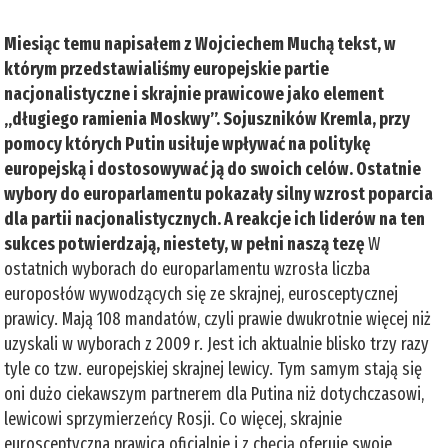
Miesiąc temu napisałem z Wojciechem Muchą tekst, w
którym przedstawialiśmy europejskie partie
nacjonalistyczne i skrajnie prawicowe jako element
„długiego ramienia Moskwy”. Sojuszników Kremla, przy
pomocy których Putin usiłuje wpływać na politykę
europejską i dostosowywać ją do swoich celów. Ostatnie
wybory do europarlamentu pokazały silny wzrost poparcia
dla partii nacjonalistycznych. A reakcje ich liderów na ten
sukces potwierdzają, niestety, w pełni naszą tezę
W
ostatnich wyborach do europarlamentu wzrosła liczba
europosłów wywodzących się ze skrajnej, eurosceptycznej
prawicy. Mają 108 mandatów, czyli prawie dwukrotnie więcej niż
uzyskali w wyborach z 2009 r. Jest ich aktualnie blisko trzy razy
tyle co tzw. europejskiej skrajnej lewicy. Tym samym stają się
oni dużo ciekawszym partnerem dla Putina niż dotychczasowi,
lewicowi sprzymierzeńcy Rosji. Co więcej, skrajnie
eurosceptyczna prawica oficjalnie i z chęcią oferuje swoje