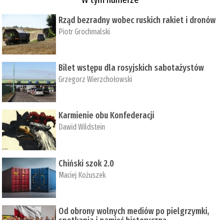
Rząd bezradny wobec ruskich rakiet i dronów
Piotr Grochmalski
Bilet wstępu dla rosyjskich sabotażystów
Grzegorz Wierzchołowski
Karmienie obu Konfederacji
Dawid Wildstein
Chiński szok 2.0
Maciej Kożuszek
Od obrony wolnych mediów po pielgrzymki,