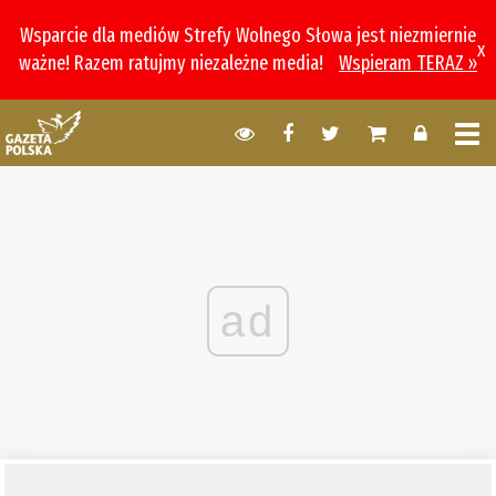
Wsparcie dla mediów Strefy Wolnego Słowa jest niezmiernie
x
ważne! Razem ratujmy niezależne media!
Wspieram TERAZ »
ad