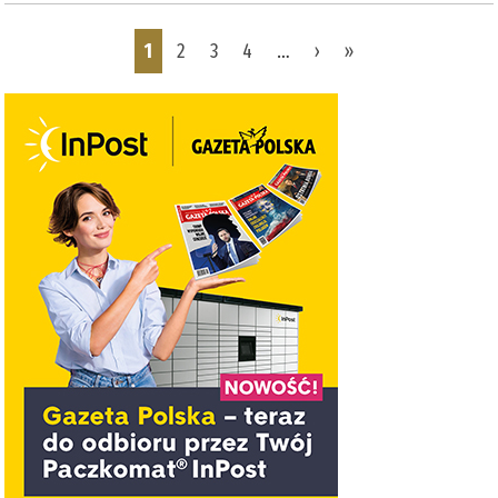
Pages
1
2
3
4
…
›
»