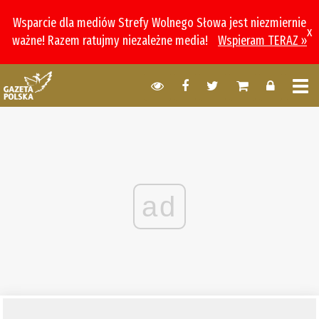
Wsparcie dla mediów Strefy Wolnego Słowa jest niezmiernie
x
ważne! Razem ratujmy niezależne media!
Wspieram TERAZ »
ad