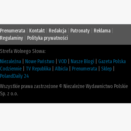
Prenumerata
|
Kontakt
|
Redakcja
|
Patronaty
|
Reklama
|
Regulaminy
|
Polityka prywatności
Strefa Wolnego Słowa:
Niezależna
|
Nowe Państwo
|
VOD
|
Nasze Blogi
|
Gazeta Polska
Codziennie
|
TV Republika
|
Albicla
|
Prenumerata
|
Sklep
|
PolandDaily 24
Wszystkie prawa zastrzeżone © Niezależne Wydawnictwo Polskie
Sp. z o.o.