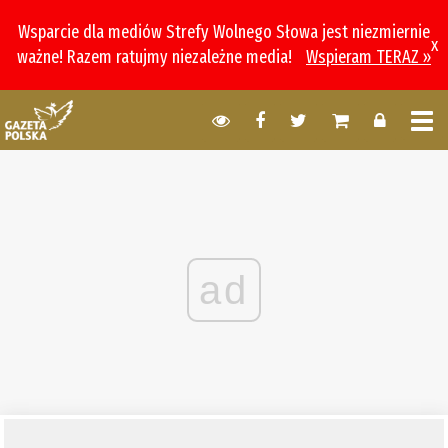
Wsparcie dla mediów Strefy Wolnego Słowa jest niezmiernie
x
ważne! Razem ratujmy niezależne media!
Wspieram TERAZ »
ad