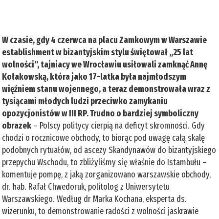
W czasie, gdy 4 czerwca na placu Zamkowym w Warszawie
establishment w bizantyjskim stylu świętował „25 lat
wolności”, tajniacy we Wrocławiu usiłowali zamknąć Annę
Kołakowską, która jako 17-latka była najmłodszym
więźniem stanu wojennego, a teraz demonstrowała wraz z
tysiącami młodych ludzi przeciwko zamykaniu
opozycjonistów w III RP. Trudno o bardziej symboliczny
obrazek
– Polscy politycy cierpią na deficyt skromności. Gdy
chodzi o rocznicowe obchody, to biorąc pod uwagę całą skalę
podobnych rytuałów, od ascezy Skandynawów do bizantyjskiego
przepychu Wschodu, to zbliżyliśmy się właśnie do Istambułu –
komentuje pompę, z jaką zorganizowano warszawskie obchody,
dr. hab. Rafał Chwedoruk, politolog z Uniwersytetu
Warszawskiego. Według dr Marka Kochana, eksperta ds.
wizerunku, to demonstrowanie radości z wolności jaskrawie