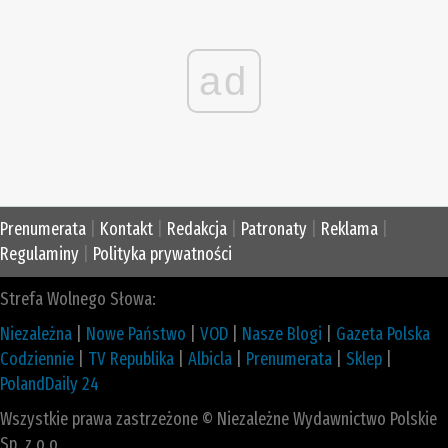
ad
Prenumerata
|
Kontakt
|
Redakcja
|
Patronaty
|
Reklama
|
Regulaminy
|
Polityka prywatności
Strefa Wolnego Słowa:
Niezależna
|
Nowe Państwo
|
VOD
|
Nasze Blogi
|
Gazeta Polska
Codziennie
|
TV Republika
|
Albicla
|
Prenumerata
|
Sklep
|
PolandDaily 24
Wszystkie prawa zastrzeżone © Niezależne Wydawnictwo Polskie
Sp. z o.o.