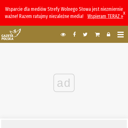
Wsparcie dla mediów Strefy Wolnego Słowa jest niezmiernie
x
ważne! Razem ratujmy niezależne media!
Wspieram TERAZ »
ad