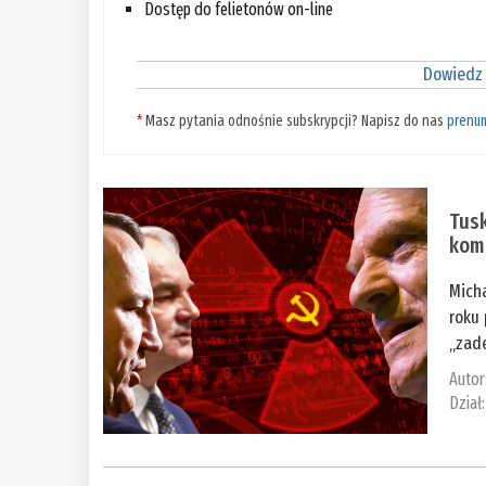
Dostęp do felietonów on-line
Dowiedz 
*
Masz pytania odnośnie subskrypcji? Napisz do nas
prenu
Tusk
komi
Mich
roku 
„zade
Autor
Dział