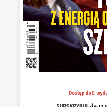
Dostęp do E-wyda
SUBSKRYBUJ
aby mie