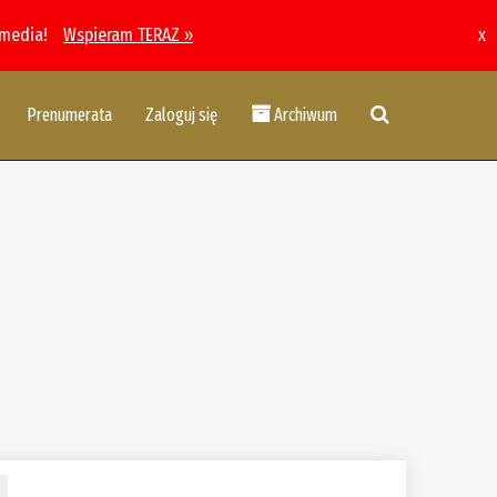
 media!
Wspieram TERAZ »
x
Prenumerata
Zaloguj się
Archiwum