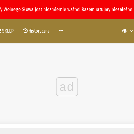
fy Wolnego Słowa jest niezmiernie ważne! Razem ratujmy niezależne
SKLEP
Historyczne
ad