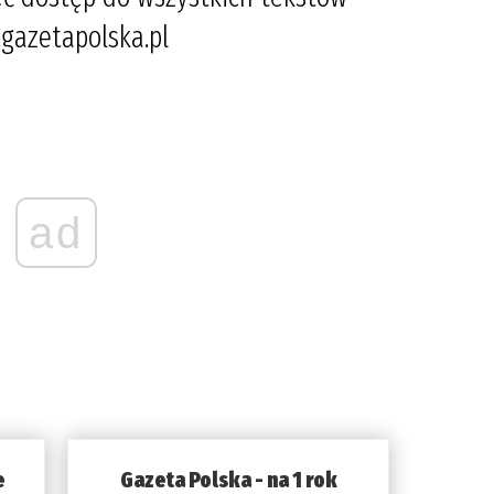
gazetapolska.pl
ad
e
Gazeta Polska - na 1 rok