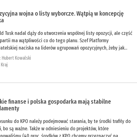
ycyjna wojna o listy wyborcze. Wątpią w koncepcję
ka
d Tusk nadal dąży do utworzenia wspólnej listy opozycji, ale część
partii ma wątpliwości co do tego planu. Szef Platformy
telskiej naciska na liderów ugrupowań opozycyjnych, żeby jak...
:
Hubert Kowalski
:
Kraj
kie finanse i polska gospodarka mają stabilne
damenty
sunku do KPO należy podejmować starania, by te środki trafiły do
i, bo są ważne. Także w odniesieniu do projektów, które
anowaliśmy (40 proc. środków z KPO chcemy przeznaczyć na...