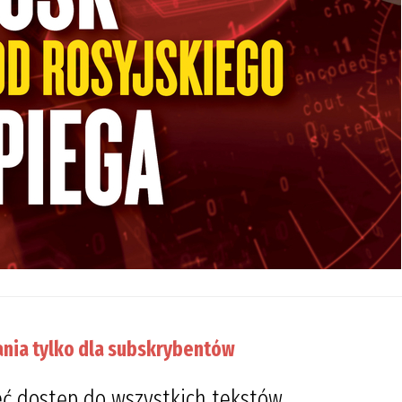
nia tylko dla subskrybentów
ć dostęp do wszystkich tekstów