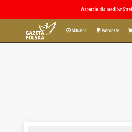
Wsparcie dla mediów Stre
Aktualne
Patronaty