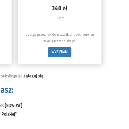
340 zł
rocznie
Dostęp przez rok do wszystkich treści serwisu
www.gazetapolska.pl.
WYBIERAM
ż subskrypcję?
Zaloguj się
asz:
steś [NOWOŚĆ]
 Polskiej"