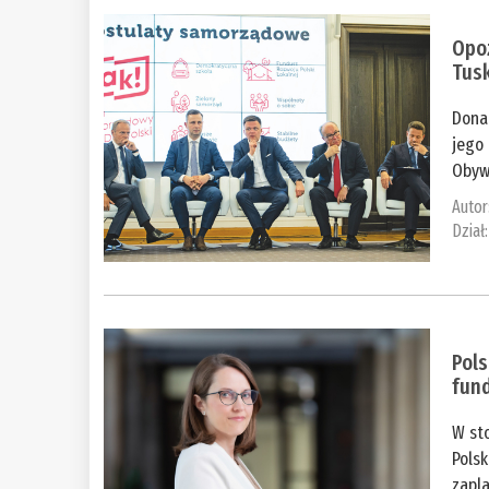
Opoz
Tus
Donal
jego 
Obywa
Autor
Dział
Pols
fun
W sto
Polsk
zapl