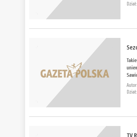
Dział
Sez
Takie
unie
Sawic
Autor
Dział
TV R