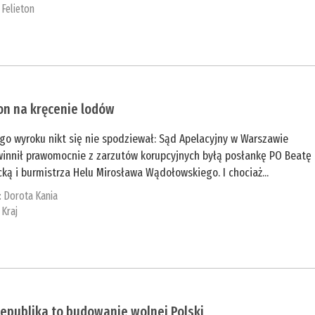
:
Felieton
on na kręcenie lodów
go wyroku nikt się nie spodziewał: Sąd Apelacyjny w Warszawie
winnił prawomocnie z zarzutów korupcyjnych byłą posłankę PO Beatę
ką i burmistrza Helu Mirosława Wądołowskiego. I chociaż...
:
Dorota Kania
:
Kraj
epublika to budowanie wolnej Polski