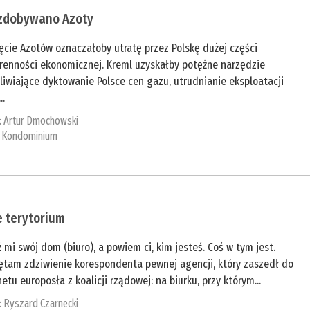
 zdobywano Azoty
ęcie Azotów oznaczałoby utratę przez Polskę dużej części
renności ekonomicznej. Kreml uzyskałby potężne narzędzie
iwiające dyktowanie Polsce cen gazu, utrudnianie eksploatacji
..
:
Artur Dmochowski
:
Kondominium
e terytorium
 mi swój dom (biuro), a powiem ci, kim jesteś. Coś w tym jest.
ętam zdziwienie korespondenta pewnej agencji, który zaszedł do
etu europosła z koalicji rządowej: na biurku, przy którym...
:
Ryszard Czarnecki