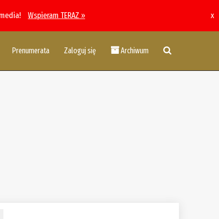
 media!
Wspieram TERAZ »
x
Prenumerata
Zaloguj się
Archiwum