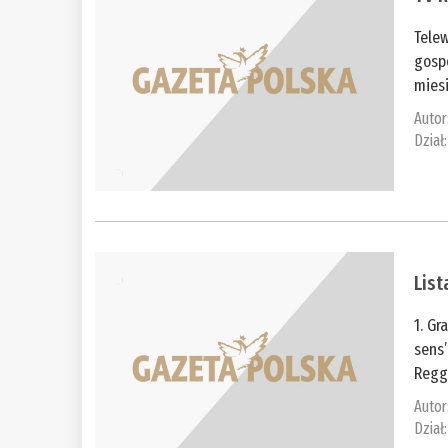
Tele
gosp
mies
Autor
Dział
List
1. Gr
sens”
Regga
Autor
Dział