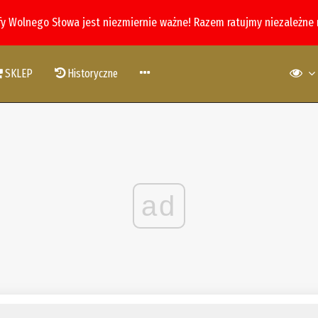
fy Wolnego Słowa jest niezmiernie ważne! Razem ratujmy niezależne
SKLEP
Historyczne
ad