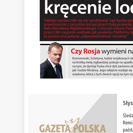
Słys
Śled
Remi
paźdz