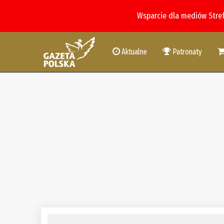
Wsparcie dla mediów Stre
Aktualne
Patronaty