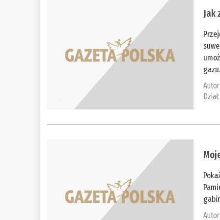
Jak
Przej
suwe
umożl
gazu.
Autor
Dział
Moj
Pokaż
Pami
gabin
Autor