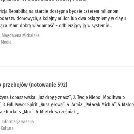
wizja Republika na starcie dostępna będzie czterem milionom
odarstw domowych, a kolejny milion lub dwa osiągniemy w ciągu
iąca. Mam dobrą wiadomość – odbierający ją w systemie...
:
Magdalena Michalska
:
Media
a przebojów (notowanie 592)
ażyna Łobaszewska „Już drogę znasz”; 2. Twoje Niebo „Modlitwa o
; 3. Full Power Spirit „Rusz głową”; 4. Armia „Pałacyk Michla”; 5. Maleo
e Rockers „Moc”; 6. Mietek Szcześniak „...
:
Informacja własna
:
Kultura