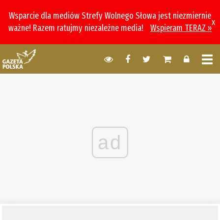
Wsparcie dla mediów Strefy Wolnego Słowa jest niezmiernie
x
ważne! Razem ratujmy niezależne media!
Wspieram TERAZ »
ad