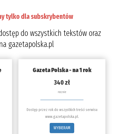
ny tylko dla subskrybentów
dostęp do wszystkich tekstów oraz
 na gazetapolska.pl
e
Gazeta Polska - na 1 rok
340 zł
rocznie
Dostęp przez rok do wszystkich treści serwisu
www.gazetapolska.pl.
WYBIERAM