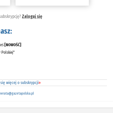
 subskrypcję?
Zaloguj się
asz:
teś
[NOWOŚĆ]
 Polskiej"
się więcej o subskrypcji
»
merata@gazetapolska.pl