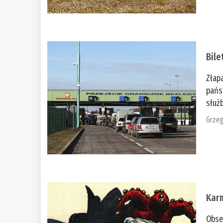
Bile
Złap
pańs
służb
Grzeg
Kar
Obse