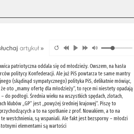
awica patriotyczna oddala się od młodzieży. Owszem, na hasła
rców politycy Konfederacji. Ale już PiS powtarza te same mantry
lejnego (skądinąd sympatycznego) polityka PiS, delikatnie mówiąc,
 że oto „mamy ofertę dla młodzieży”, to ręce mi niestety opadają
– do podłogi. Średnia wieku na wszystkich spędach, zlotach,
ach klubów „GP” jest „powyżej średniej krajowej”. Piszę to
przychodzących a to na spotkanie z prof. Nowakiem, a to na
ę te westchnienia, są wspaniali. Ale fakt jest bezsporny – młodzi
 istotnymi elementami są wartości