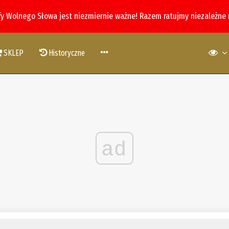
fy Wolnego Słowa jest niezmiernie ważne! Razem ratujmy niezależne
SKLEP
Historyczne
ad