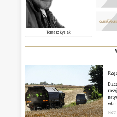
Tomasz Łysiak
Rząd
Dlac
rosy
naty
włas
Piotr