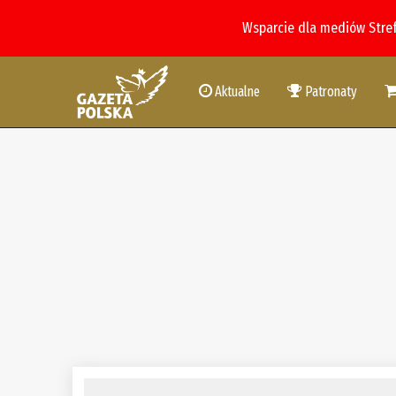
Wsparcie dla mediów Stre
Aktualne
Patronaty