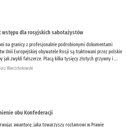
t wstępu dla rosyjskich sabotażystów
ani na granicy z profesjonalnie podrobionymi dokumentami
tw Unii Europejskiej obywatele Rosji są traktowani przez polskie
y jak zwykli fałszerze. Płacą kilka tysięcy złotych grzywny i ...
orz Wierzchołowski
mienie obu Konfederacji
rwując awanturę, jaka towarzyszy rozłamowi w Prawie