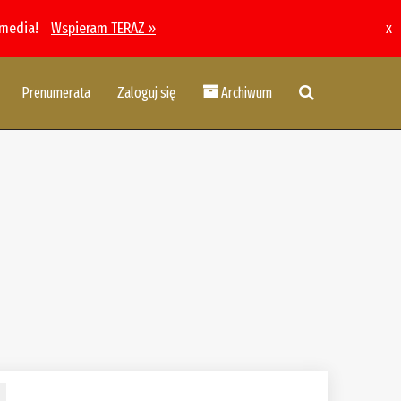
 media!
Wspieram TERAZ »
x
Prenumerata
Zaloguj się
Archiwum