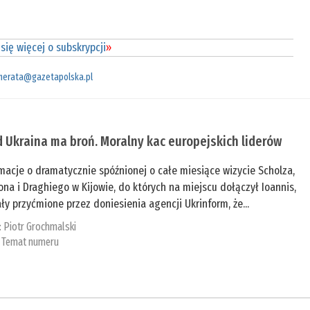
się więcej o subskrypcji
»
merata@gazetapolska.pl
 Ukraina ma broń. Moralny kac europejskich liderów
macje o dramatycznie spóźnionej o całe miesiące wizycie Scholza,
na i Draghiego w Kijowie, do których na miejscu dołączył Ioannis,
ły przyćmione przez doniesienia agencji Ukrinform, że...
:
Piotr Grochmalski
:
Temat numeru