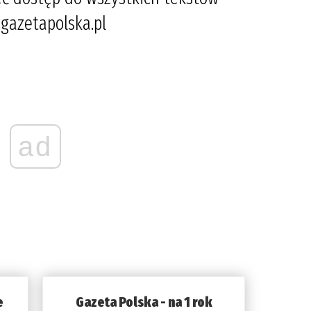
gazetapolska.pl
ad
e
Gazeta Polska - na 1 rok