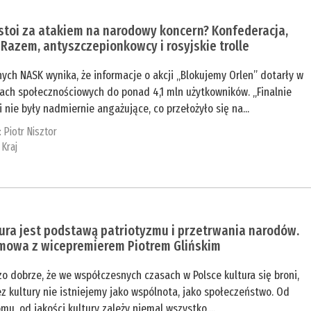
stoi za atakiem na narodowy koncern? Konfederacja,
iRazem, antyszczepionkowcy i rosyjskie trolle
ych NASK wynika, że informacje o akcji „Blokujemy Orlen” dotarły w
ach społecznościowych do ponad 4,1 mln użytkowników. „Finalnie
i nie były nadmiernie angażujące, co przełożyło się na...
:
Piotr Nisztor
:
Kraj
ura jest podstawą patriotyzmu i przetrwania narodów.
mowa z wicepremierem Piotrem Glińskim
o dobrze, że we współczesnych czasach w Polsce kultura się broni,
z kultury nie istniejemy jako wspólnota, jako społeczeństwo. Od
mu, od jakości kultury zależy niemal wszystko....