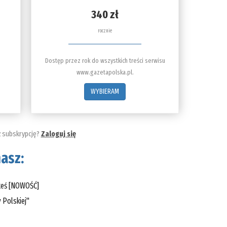
340 zł
rocznie
Dostęp przez rok do wszystkich treści serwisu
www.gazetapolska.pl.
WYBIERAM
ż subskrypcję?
Zaloguj się
asz:
steś [NOWOŚĆ]
 Polskiej"