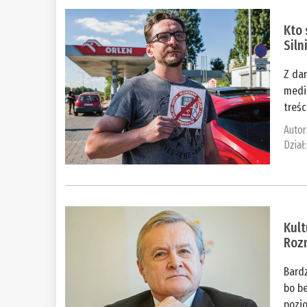
Kto 
Siln
Z dan
medi
treśc
Autor
Dział
Kult
Roz
Bardz
bo be
pozio