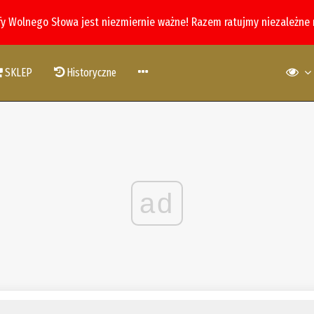
fy Wolnego Słowa jest niezmiernie ważne! Razem ratujmy niezależne
SKLEP
Historyczne
ad