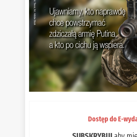
Dostęp do E-wyda
SUBSKRYBUJ
aby mie