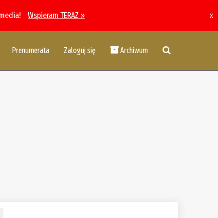
 media!
Wspieram TERAZ »
x
Prenumerata
Zaloguj się
Archiwum