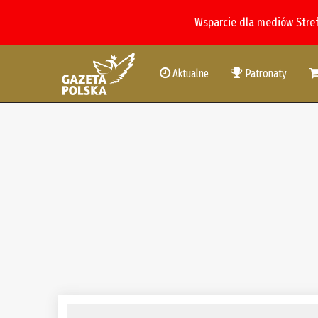
Wsparcie dla mediów Stre
Aktualne
Patronaty