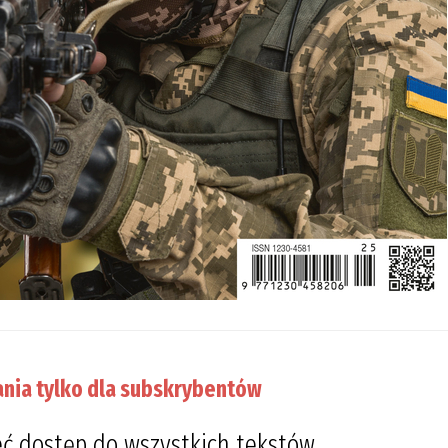
nia tylko dla subskrybentów
ć dostęp do wszystkich tekstów