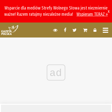
Wsparcie dla mediów Strefy Wolnego Słowa jest niezmiernie
x
ważne! Razem ratujmy niezależne media!
Wspieram TERAZ »
ad