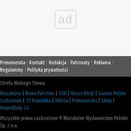
ad
Prenumerata
|
Kontakt
|
Redakcja
|
Patronaty
|
Reklama
|
Regulaminy
|
Polityka prywatności
Strefa Wolnego Słowa:
Niezależna
|
Nowe Państwo
|
VOD
|
Nasze Blogi
|
Gazeta Polska
Codziennie
|
TV Republika
|
Albicla
|
Prenumerata
|
Sklep
|
PolandDaily 24
Wszystkie prawa zastrzeżone © Niezależne Wydawnictwo Polskie
Sp. z o.o.