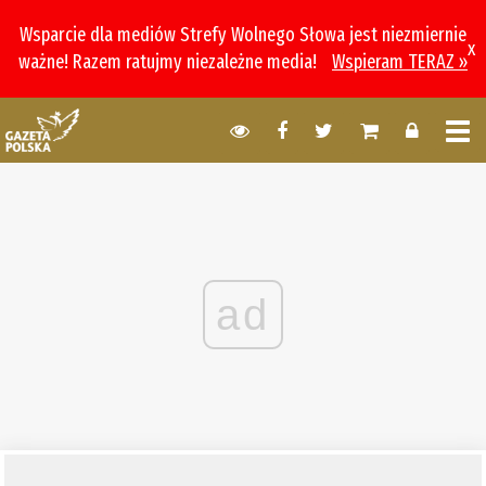
Wsparcie dla mediów Strefy Wolnego Słowa jest niezmiernie
x
ważne! Razem ratujmy niezależne media!
Wspieram TERAZ »
ad