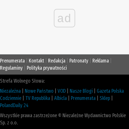
ad
Prenumerata
|
Kontakt
|
Redakcja
|
Patronaty
|
Reklama
|
Regulaminy
|
Polityka prywatności
Strefa Wolnego Słowa:
Niezależna
|
Nowe Państwo
|
VOD
|
Nasze Blogi
|
Gazeta Polska
Codziennie
|
TV Republika
|
Albicla
|
Prenumerata
|
Sklep
|
PolandDaily 24
Wszystkie prawa zastrzeżone © Niezależne Wydawnictwo Polskie
Sp. z o.o.