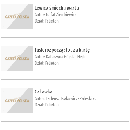
Lewica śmiechu warta
Autor:
Rafał Ziemkiewicz
Dział:
Felieton
Tusk rozpoczął lot za burtę
Autor:
Katarzyna Gójska-Hejke
Dział:
Felieton
Czkawka
Autor:
Tadeusz Isakowicz-Zaleski ks.
Dział:
Felieton