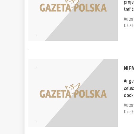
proj
trafi
Autor
Dział
NIEM
Angel
zależ
dooko
Autor
Dział