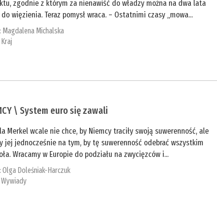
ektu, zgodnie z którym za nienawiść do władzy można na dwa lata
ć do więzienia. Teraz pomysł wraca. – Ostatnimi czasy „mowa...
:
Magdalena Michalska
:
Kraj
CY \ System euro się zawali
a Merkel wcale nie chce, by Niemcy traciły swoją suwerenność, ale
y jej jednocześnie na tym, by tę suwerenność odebrać wszystkim
ła. Wracamy w Europie do podziału na zwycięzców i...
:
Olga Doleśniak-Harczuk
:
Wywiady