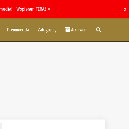
 media!
Wspieram TERAZ »
x
Prenumerata
Zaloguj się
Archiwum