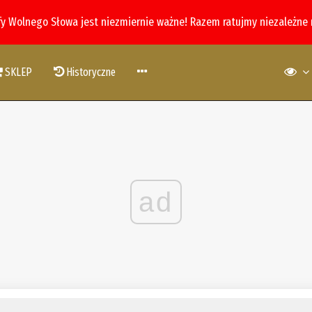
fy Wolnego Słowa jest niezmiernie ważne! Razem ratujmy niezależne
SKLEP
Historyczne
ad