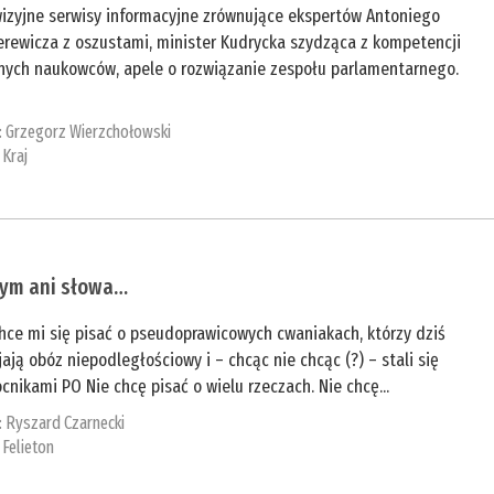
wizyjne serwisy informacyjne zrównujące ekspertów Antoniego
erewicza z oszustami, minister Kudrycka szydząca z kompetencji
nych naukowców, apele o rozwiązanie zespołu parlamentarnego.
:
Grzegorz Wierzchołowski
:
Kraj
zym ani słowa…
hce mi się pisać o pseudoprawicowych cwaniakach, którzy dziś
jają obóz niepodległościowy i – chcąc nie chcąc (?) – stali się
nikami PO Nie chcę pisać o wielu rzeczach. Nie chcę...
:
Ryszard Czarnecki
:
Felieton