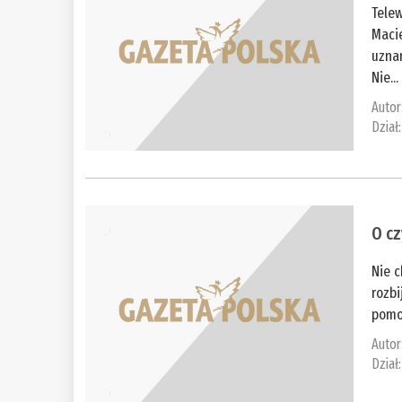
Tele
Maci
uzna
Nie...
Autor
Dział
O c
Nie c
rozbi
pomoc
Autor
Dział