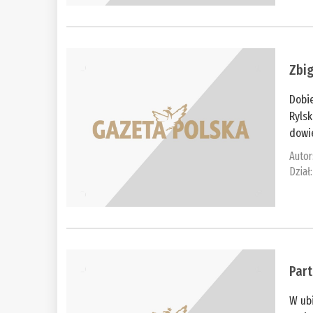
Zbig
Dobi
Rylsk
dowie
Autor
Dział
Part
W ub