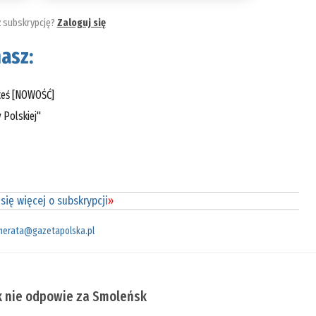
ż subskrypcję?
Zaloguj się
asz:
steś [NOWOŚĆ]
 Polskiej"
się więcej o subskrypcji
»
merata@gazetapolska.pl
k nie odpowie za Smoleńsk