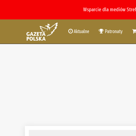
Wsparcie dla mediów Stre
Aktualne
Patronaty