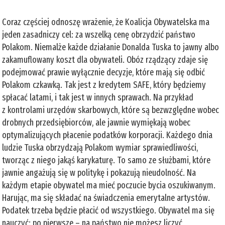
Coraz częściej odnoszę wrażenie, że Koalicja Obywatelska ma
jeden zasadniczy cel: za wszelką cenę obrzydzić państwo
Polakom. Niemalże każde działanie Donalda Tuska to jawny albo
zakamuflowany koszt dla obywateli. Obóz rządzący zdaje się
podejmować prawie wyłącznie decyzje, które mają się odbić
Polakom czkawką. Tak jest z kredytem SAFE, który będziemy
spłacać latami, i tak jest w innych sprawach. Na przykład
z kontrolami urzędów skarbowych, które są bezwzględne wobec
drobnych przedsiębiorców, ale jawnie wymiękają wobec
optymalizujących płacenie podatków korporacji. Każdego dnia
ludzie Tuska obrzydzają Polakom wymiar sprawiedliwości,
tworząc z niego jakąś karykaturę. To samo ze służbami, które
jawnie angażują się w politykę i pokazują nieudolność. Na
każdym etapie obywatel ma mieć poczucie bycia oszukiwanym.
Harując, ma się składać na świadczenia emerytalne artystów.
Podatek trzeba będzie płacić od wszystkiego. Obywatel ma się
nauczyć: po pierwsze – na państwo nie możesz liczyć,