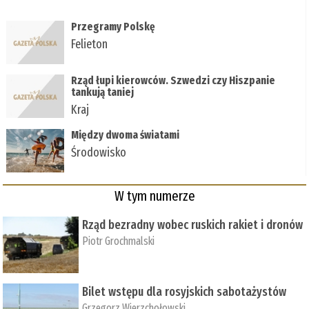
Przegramy Polskę
Felieton
Rząd łupi kierowców. Szwedzi czy Hiszpanie
tankują taniej
Kraj
Między dwoma światami
Środowisko
W tym numerze
Rząd bezradny wobec ruskich rakiet i dronów
Piotr Grochmalski
Bilet wstępu dla rosyjskich sabotażystów
Grzegorz Wierzchołowski