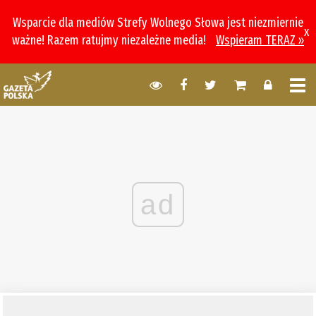
Wsparcie dla mediów Strefy Wolnego Słowa jest niezmiernie
x
ważne! Razem ratujmy niezależne media!
Wspieram TERAZ »
ad