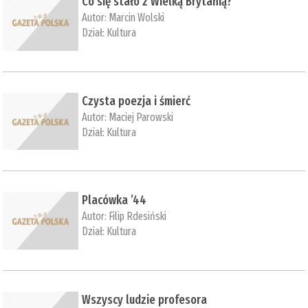
Co się stało z Wielką Brytanią?
Autor:
Marcin Wolski
Dział:
Kultura
Czysta poezja i śmierć
Autor:
Maciej Parowski
Dział:
Kultura
Placówka ’44
Autor:
Filip Rdesiński
Dział:
Kultura
Wszyscy ludzie profesora