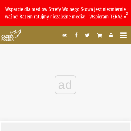
Wsparcie dla mediów Strefy Wolnego Słowa jest niezmiernie
x
ważne! Razem ratujmy niezależne media!
Wspieram TERAZ »
ad