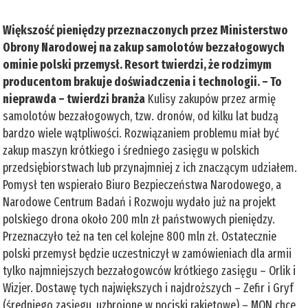
Większość pieniędzy przeznaczonych przez Ministerstwo
Obrony Narodowej na zakup samolotów bezzałogowych
ominie polski przemysł. Resort twierdzi, że rodzimym
producentom brakuje doświadczenia i technologii. – To
nieprawda – twierdzi branża
Kulisy zakupów przez armię
samolotów bezzałogowych, tzw. dronów, od kilku lat budzą
bardzo wiele wątpliwości. Rozwiązaniem problemu miał być
zakup maszyn krótkiego i średniego zasięgu w polskich
przedsiębiorstwach lub przynajmniej z ich znaczącym udziałem.
Pomysł ten wspierało Biuro Bezpieczeństwa Narodowego, a
Narodowe Centrum Badań i Rozwoju wydało już na projekt
polskiego drona około 200 mln zł państwowych pieniędzy.
Przeznaczyło też na ten cel kolejne 800 mln zł. Ostatecznie
polski przemysł będzie uczestniczył w zamówieniach dla armii
tylko najmniejszych bezzałogowców krótkiego zasięgu – Orlik i
Wizjer. Dostawę tych największych i najdroższych – Zefir i Gryf
(średniego zasięgu, uzbrojone w pociski rakietowe) – MON chce