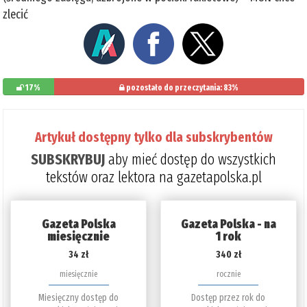
zlecić
17%
pozostało do przeczytania: 83%
Artykuł dostępny tylko dla subskrybentów
SUBSKRYBUJ
aby mieć dostęp do wszystkich
tekstów oraz lektora na gazetapolska.pl
Gazeta Polska
Gazeta Polska - na
miesięcznie
1 rok
34 zł
340 zł
miesięcznie
rocznie
Miesięczny dostęp do
Dostęp przez rok do