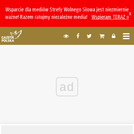
Wsparcie dla mediów Strefy Wolnego Słowa jest niezmiernie
x
ważne! Razem ratujmy niezależne media!
Wspieram TERAZ »
ad