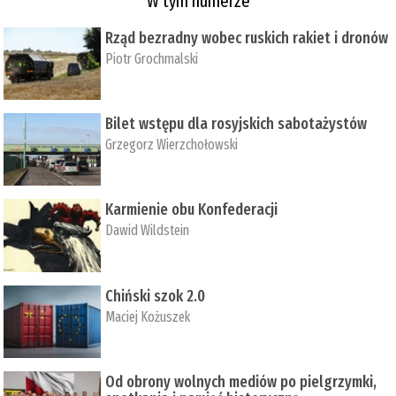
W tym numerze
Rząd bezradny wobec ruskich rakiet i dronów
Piotr Grochmalski
Bilet wstępu dla rosyjskich sabotażystów
Grzegorz Wierzchołowski
Karmienie obu Konfederacji
Dawid Wildstein
Chiński szok 2.0
Maciej Kożuszek
Od obrony wolnych mediów po pielgrzymki,