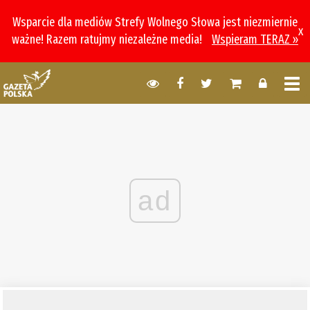
Wsparcie dla mediów Strefy Wolnego Słowa jest niezmiernie
x
ważne! Razem ratujmy niezależne media!
Wspieram TERAZ »
ad