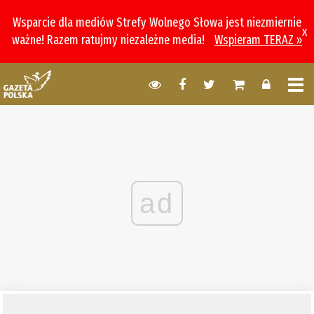
Wsparcie dla mediów Strefy Wolnego Słowa jest niezmiernie
x
ważne! Razem ratujmy niezależne media!
Wspieram TERAZ »
ad