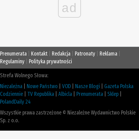
ad
Prenumerata
|
Kontakt
|
Redakcja
|
Patronaty
|
Reklama
|
Regulaminy
|
Polityka prywatności
Strefa Wolnego Słowa:
Niezależna
|
Nowe Państwo
|
VOD
|
Nasze Blogi
|
Gazeta Polska
Codziennie
|
TV Republika
|
Albicla
|
Prenumerata
|
Sklep
|
PolandDaily 24
Wszystkie prawa zastrzeżone © Niezależne Wydawnictwo Polskie
Sp. z o.o.