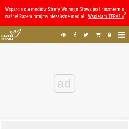
Wsparcie dla mediów Strefy Wolnego Słowa jest niezmiernie
x
ważne! Razem ratujmy niezależne media!
Wspieram TERAZ »
ad