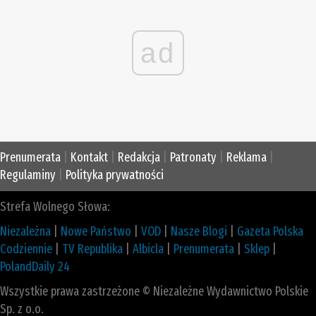
ad
Prenumerata
|
Kontakt
|
Redakcja
|
Patronaty
|
Reklama
|
Regulaminy
|
Polityka prywatności
Strefa Wolnego Słowa:
Niezależna
|
Nowe Państwo
|
VOD
|
Nasze Blogi
|
Gazeta Polska
Codziennie
|
TV Republika
|
Albicla
|
Prenumerata
|
Sklep
|
PolandDaily 24
Wszystkie prawa zastrzeżone © Niezależne Wydawnictwo Polskie
Sp. z o.o.