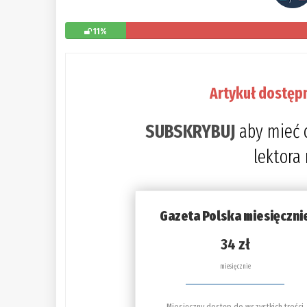
11%
Artykuł dostęp
SUBSKRYBUJ
aby mieć 
lektora
Gazeta Polska miesięczni
34 zł
miesięcznie
Miesięczny dostęp do wszystkich treści