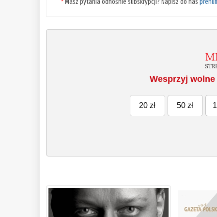
*
Masz pytania odnośnie subskrypcji? Napisz do nas
prenu
Wesprzyj wolne 
20 zł
50 zł
1