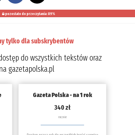
pozostało do przeczytania: 89%
ny tylko dla subskrybentów
dostęp do wszystkich tekstów oraz
 na gazetapolska.pl
e
Gazeta Polska - na 1 rok
340 zł
rocznie
Dostęp przez rok do wszystkich treści serwisu