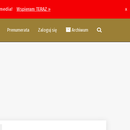
 media!
Wspieram TERAZ »
x
Prenumerata
Zaloguj się
Archiwum