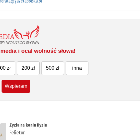
merata@gazetapolska.pl
media i ocal wolność słowa!
00 zł
200 zł
500 zł
inna
Wspieram
Zyziu na koniu Hyziu
Felieton