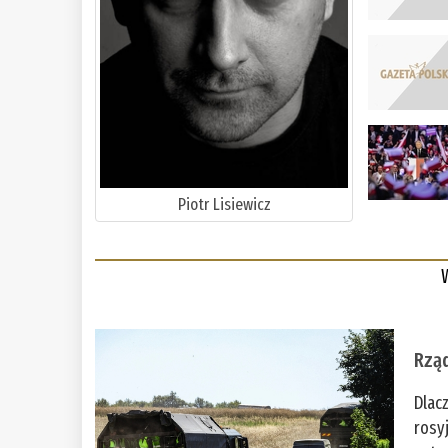
Piotr Lisiewicz
Rząd
Dlac
rosy