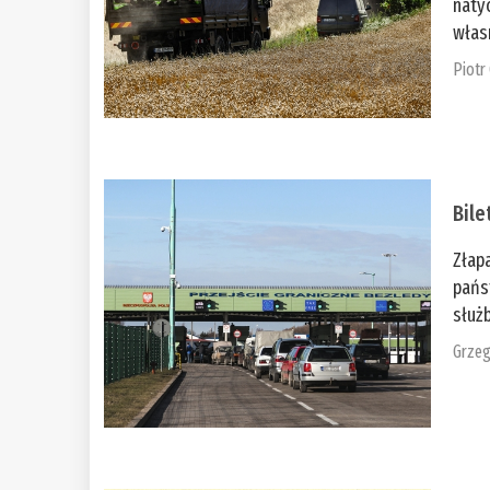
naty
włas
Piotr
Bile
Złap
pańs
służb
Grzeg