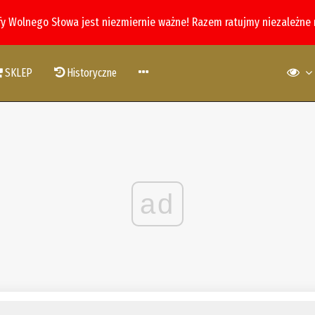
fy Wolnego Słowa jest niezmiernie ważne! Razem ratujmy niezależne
SKLEP
Historyczne
ad