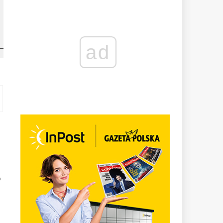
ad
e
.