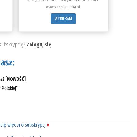
www.gazetapolska.pl.
WYBIERAM
 subskrypcję?
Zaloguj się
asz:
teś
[NOWOŚĆ]
 Polskiej"
się więcej o subskrypcji
»