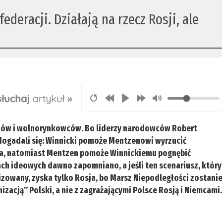
deracji. Działają na rzecz Rosji, ale
wców i wolnorynkowców. Bo liderzy narodowców Robert
ogadali się: Winnicki pomoże Mentzenowi wyrzucić
, natomiast Mentzen pomoże Winnickiemu pognębić
h ideowych dawno zapomniano, a jeśli ten scenariusz, który
izowany, zyska tylko Rosja, bo Marsz Niepodległości zostani
izacją” Polski, a nie z zagrażającymi Polsce Rosją i Niemcami