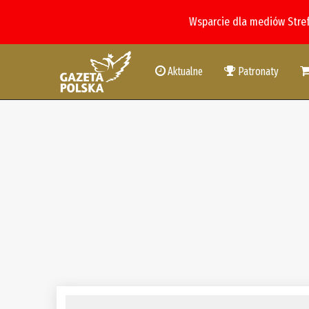
Wsparcie dla mediów Stre
Aktualne
Patronaty