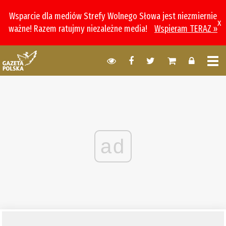
Wsparcie dla mediów Strefy Wolnego Słowa jest niezmiernie
x
ważne! Razem ratujmy niezależne media!
Wspieram TERAZ »
ad