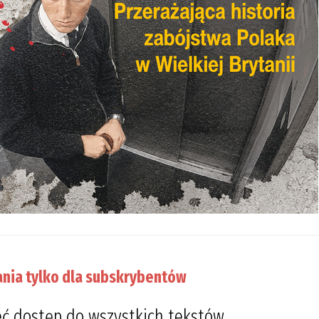
nia tylko dla subskrybentów
ć dostęp do wszystkich tekstów