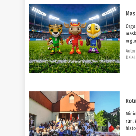
Mas
Organ
masko
organ
Autor
Dział
Rotm
Minio
rtm. 
histo