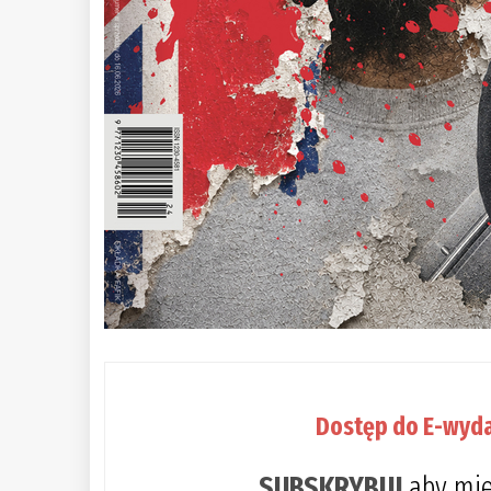
Dostęp do E-wyda
SUBSKRYBUJ
aby mie