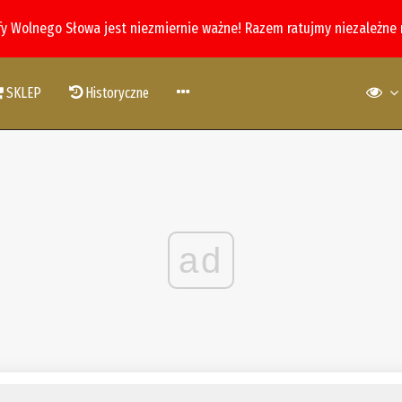
fy Wolnego Słowa jest niezmiernie ważne! Razem ratujmy niezależne
SKLEP
Historyczne
ad