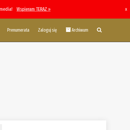
 media!
Wspieram TERAZ »
x
Prenumerata
Zaloguj się
Archiwum