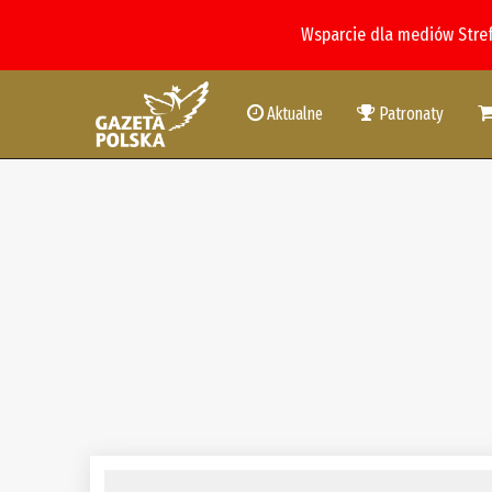
Wsparcie dla mediów Stre
Aktualne
Patronaty