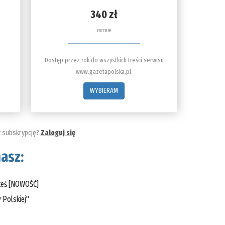
340 zł
rocznie
Dostęp przez rok do wszystkich treści serwisu
www.gazetapolska.pl.
WYBIERAM
ż subskrypcję?
Zaloguj się
asz:
steś [NOWOŚĆ]
 Polskiej"