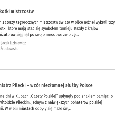
kotki mistrzostw
izatorzy tegorocznych mistrzostw świata w piłce nożnej wybrali trzy
tki, które mają stać się symbolem turnieju. Każdy z krajów
izatorów sięgnął po swoje narodowe zwierzę....
:
Jacek Liziniewicz
:
Środowisko
istrz Pilecki – wzór niezłomnej służby Polsce
ne dni w Klubach „Gazety Polskiej” upłynęły pod znakiem pamięci o
Witoldzie Pileckim, jednym z największych bohaterów polskiej
rii. W wielu miastach odbyły się msze św.,...