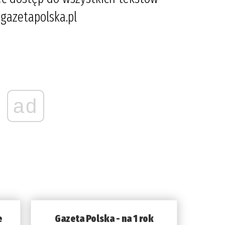
gazetapolska.pl
ad
e
Gazeta Polska - na 1 rok