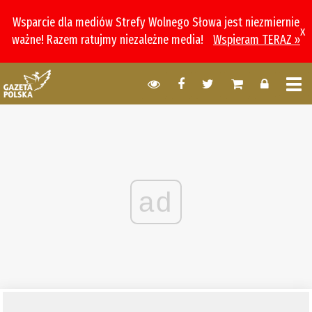
Wsparcie dla mediów Strefy Wolnego Słowa jest niezmiernie
x
ważne! Razem ratujmy niezależne media!
Wspieram TERAZ »
ad