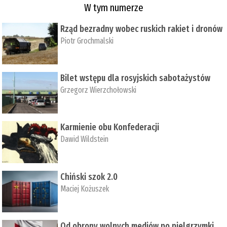
W tym numerze
Rząd bezradny wobec ruskich rakiet i dronów
Piotr Grochmalski
Bilet wstępu dla rosyjskich sabotażystów
Grzegorz Wierzchołowski
Karmienie obu Konfederacji
Dawid Wildstein
Chiński szok 2.0
Maciej Kożuszek
Od obrony wolnych mediów po pielgrzymki,