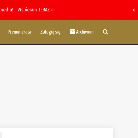
 media!
Wspieram TERAZ »
x
Prenumerata
Zaloguj się
Archiwum