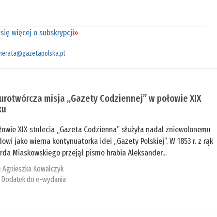
się więcej o subskrypcji
»
merata@gazetapolska.pl
urotwórcza misja „Gazety Codziennej” w połowie XIX
ku
łowie XIX stulecia „Gazeta Codzienna” służyła nadal zniewolonemu
owi jako wierna kontynuatorka idei „Gazety Polskiej”. W 1853 r. z rąk
da Miaskowskiego przejął pismo hrabia Aleksander...
:
Agnieszka Kowalczyk
:
Dodatek do e-wydania