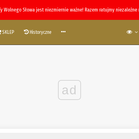
fy Wolnego Słowa jest niezmiernie ważne! Razem ratujmy niezależne
SKLEP
Historyczne
ad