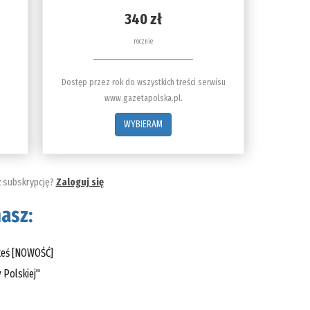
340 zł
rocznie
Dostęp przez rok do wszystkich treści serwisu
www.gazetapolska.pl.
WYBIERAM
ż subskrypcję?
Zaloguj się
asz:
steś [NOWOŚĆ]
 Polskiej"