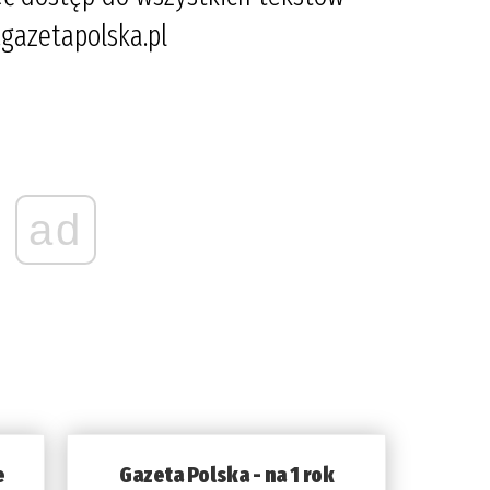
gazetapolska.pl
ad
e
Gazeta Polska - na 1 rok