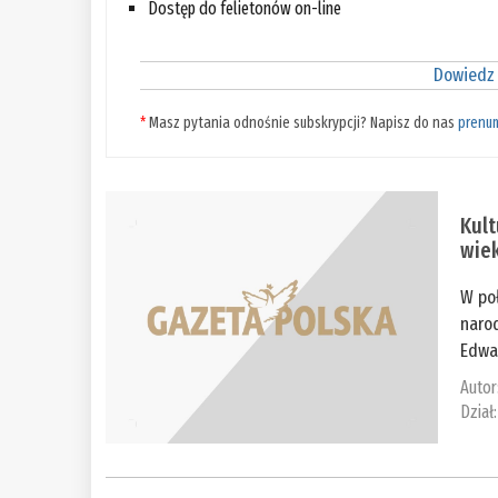
Dostęp do felietonów on-line
Dowiedz 
*
Masz pytania odnośnie subskrypcji? Napisz do nas
prenu
Kult
wie
W po
narod
Edwar
Autor
Dział