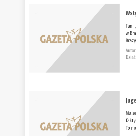
Wsty
Fani 
w Bra
Brazy
Autor
Dział
Jug
Maleń
fakt
To ni