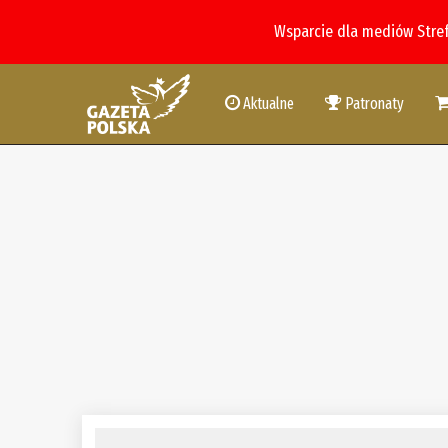
Wsparcie dla mediów Stre
Aktualne
Patronaty