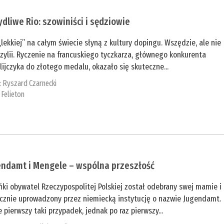
dliwe Rio: szowiniści i sędziowie
„lekkiej” na całym świecie słyną z kultury dopingu. Wszędzie, ale nie
zylii. Ryczenie na francuskiego tyczkarza, głównego konkurenta
lijczyka do złotego medalu, okazało się skuteczne...
:
Ryszard Czarnecki
:
Felieton
endamt i Mengele – wspólna przeszłość
ki obywatel Rzeczypospolitej Polskiej został odebrany swej mamie i
ycznie uprowadzony przez niemiecką instytucję o nazwie Jugendamt.
e pierwszy taki przypadek, jednak po raz pierwszy...