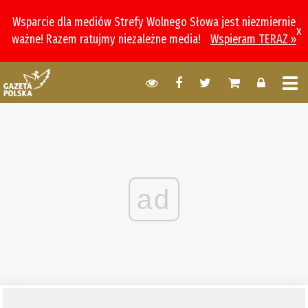
Wsparcie dla mediów Strefy Wolnego Słowa jest niezmiernie
x
ważne! Razem ratujmy niezależne media!
Wspieram TERAZ »
ad