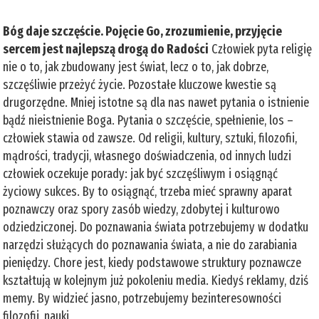
Bóg daje szczęście. Pojęcie Go, zrozumienie, przyjęcie
sercem jest najlepszą drogą do Radości
Człowiek pyta religię
nie o to, jak zbudowany jest świat, lecz o to, jak dobrze,
szczęśliwie przeżyć życie. Pozostałe kluczowe kwestie są
drugorzędne. Mniej istotne są dla nas nawet pytania o istnienie
bądź nieistnienie Boga. Pytania o szczęście, spełnienie, los –
człowiek stawia od zawsze. Od religii, kultury, sztuki, filozofii,
mądrości, tradycji, własnego doświadczenia, od innych ludzi
człowiek oczekuje porady: jak być szczęśliwym i osiągnąć
życiowy sukces. By to osiągnąć, trzeba mieć sprawny aparat
poznawczy oraz spory zasób wiedzy, zdobytej i kulturowo
odziedziczonej. Do poznawania świata potrzebujemy w dodatku
narzędzi służących do poznawania świata, a nie do zarabiania
pieniędzy. Chore jest, kiedy podstawowe struktury poznawcze
kształtują w kolejnym już pokoleniu media. Kiedyś reklamy, dziś
memy. By widzieć jasno, potrzebujemy bezinteresowności
filozofii, nauki,