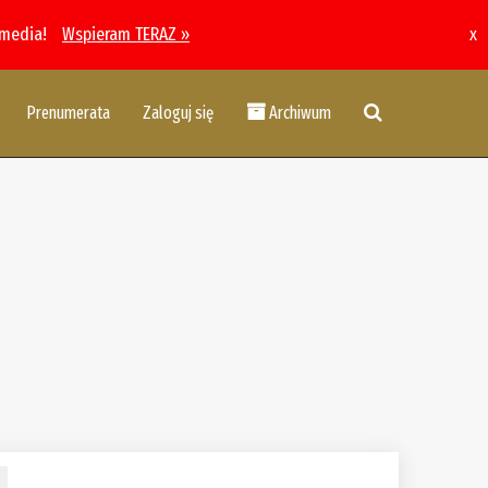
 media!
Wspieram TERAZ »
x
Prenumerata
Zaloguj się
Archiwum