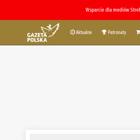
Wsparcie dla mediów Stre
Aktualne
Patronaty