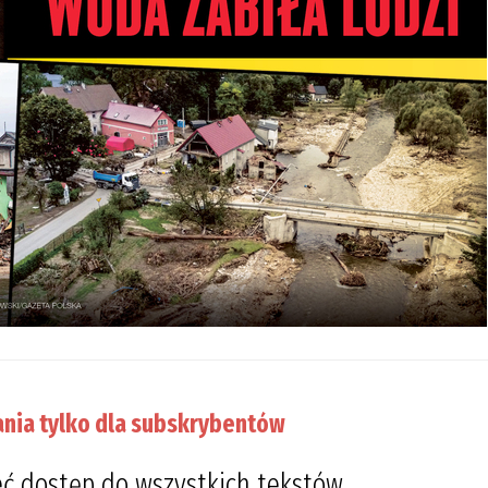
nia tylko dla subskrybentów
ć dostęp do wszystkich tekstów