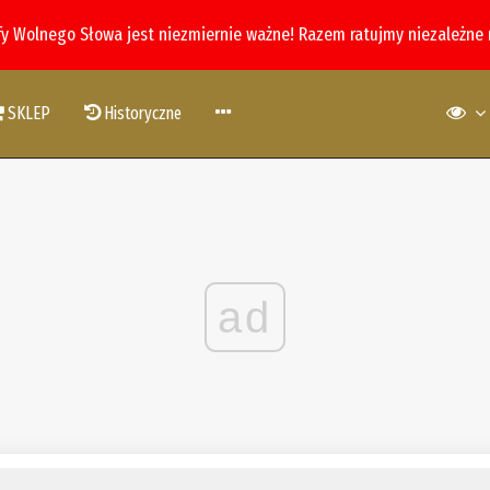
fy Wolnego Słowa jest niezmiernie ważne! Razem ratujmy niezależne
SKLEP
Historyczne
ad