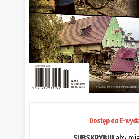
Dostęp do E-wyda
SUBSKRYBUJ
aby mie