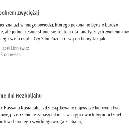
 bobrem zwyciężaj
ier znalazł winnego powodzi, którego pokonanie będzie bardzo
e, ale jednocześnie stanie się testem dla fanatycznych zwolenników
ego szefa rządu. Czy Silni Razem ruszą na bobry tak jak...
:
Jacek Liziniewicz
:
Środowisko
rne dni Hezbollahu
rć Hassana Nasrallaha, zdziesiątkowane najwyższe kierownictwo
owe, przetrzebione zapasy rakiet – w ciągu dwóch tygodni Izrael
utował swojego szyickiego wroga z Libanu,...