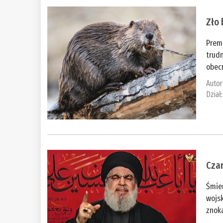
Zło
Prem
trudn
obecn
Autor
Dział
Cza
Śmie
wojsk
znoka