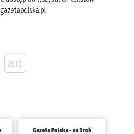
gazetapolska.pl
ad
e
Gazeta Polska - na 1 rok