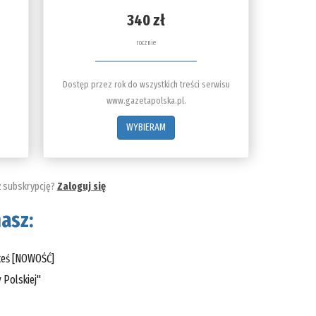
340 zł
rocznie
Dostęp przez rok do wszystkich treści serwisu
www.gazetapolska.pl.
WYBIERAM
ż subskrypcję?
Zaloguj się
asz:
steś [NOWOŚĆ]
 Polskiej"