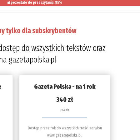
pozostało do przeczytania: 85%
ny tylko dla subskrybentów
dostęp do wszystkich tekstów oraz
 na gazetapolska.pl
e
Gazeta Polska - na 1 rok
340 zł
rocznie
Dostęp przez rok do wszystkich treści serwisu
www.gazetapolska.pl.