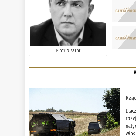
Piotr Nisztor
Rząd
Dlac
rosy
naty
włas