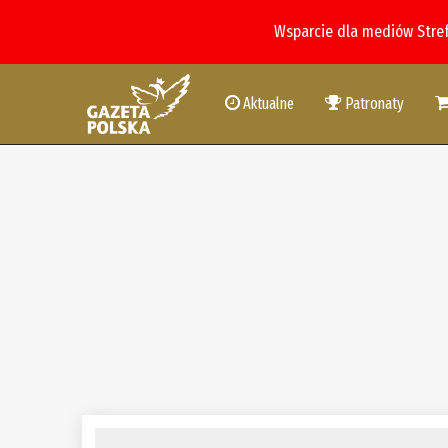
Wsparcie dla mediów Stre
Aktualne
Patronaty