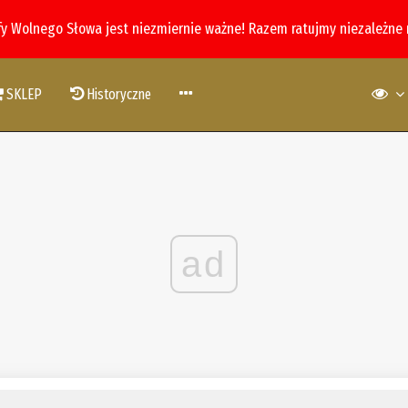
fy Wolnego Słowa jest niezmiernie ważne! Razem ratujmy niezależne
SKLEP
Historyczne
ad