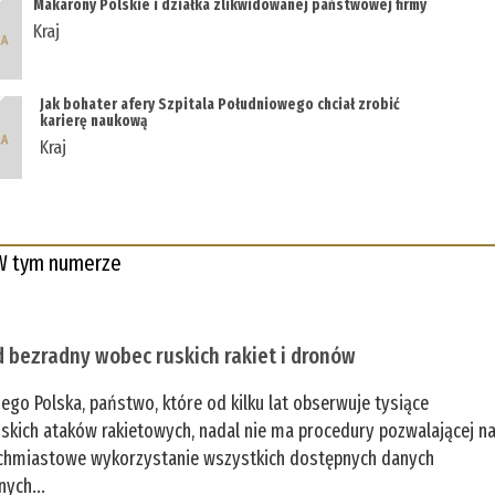
Makarony Polskie i działka zlikwidowanej państwowej firmy
Kraj
Jak bohater afery Szpitala Południowego chciał zrobić
karierę naukową
Kraj
W tym numerze
 bezradny wobec ruskich rakiet i dronów
zego Polska, państwo, które od kilku lat obserwuje tysiące
jskich ataków rakietowych, nadal nie ma procedury pozwalającej n
chmiastowe wykorzystanie wszystkich dostępnych danych
nych...