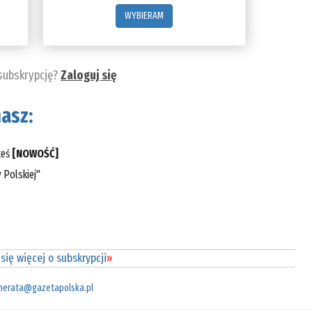
WYBIERAM
 subskrypcję?
Zaloguj się
asz:
teś
[NOWOŚĆ]
 Polskiej"
się więcej o subskrypcji
»
merata@gazetapolska.pl