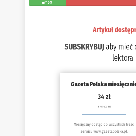
15%
Artykuł dostęp
SUBSKRYBUJ
aby mieć 
lektora
Gazeta Polska miesięczni
34 zł
miesięcznie
Miesięczny dostęp do wszystkich treści
serwisu www.gazetapolska.pl.