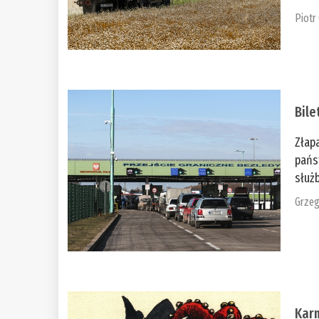
Piotr
Bile
Złap
pańs
służb
Grzeg
Kar