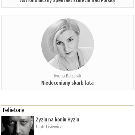
Astronomiczny spektakl stulecia nad Polską
Iwona Balcerak
Niedoceniany skarb lata
Felietony
Zyziu na koniu Hyziu
Piotr Lisiewicz