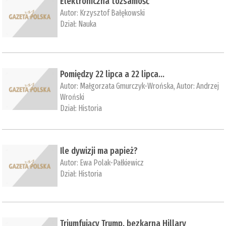
Elektroniczna tożsamość
Autor:
Krzysztof Bałękowski
Dział:
Nauka
Pomiędzy 22 lipca a 22 lipca…
Autor:
Małgorzata Gmurczyk-Wrońska
, Autor:
Andrzej
Wroński
Dział:
Historia
Ile dywizji ma papież?
Autor:
Ewa Polak-Pałkiewicz
Dział:
Historia
Triumfujący Trump, bezkarna Hillary