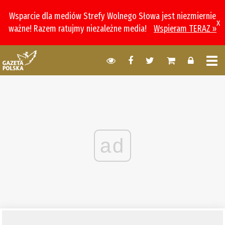
Wsparcie dla mediów Strefy Wolnego Słowa jest niezmiernie
x
ważne! Razem ratujmy niezależne media!
Wspieram TERAZ »
ad