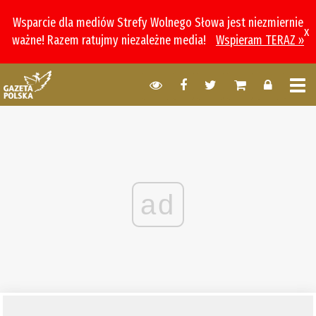
Wsparcie dla mediów Strefy Wolnego Słowa jest niezmiernie
x
ważne! Razem ratujmy niezależne media!
Wspieram TERAZ »
ad